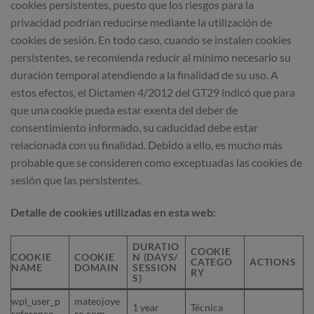
cookies persistentes, puesto que los riesgos para la
privacidad podrían reducirse mediante la utilización de
cookies de sesión. En todo caso, cuando se instalen cookies
persistentes, se recomienda reducir al mínimo necesario su
duración temporal atendiendo a la finalidad de su uso. A
estos efectos, el Dictamen 4/2012 del GT29 indicó que para
que una cookie pueda estar exenta del deber de
consentimiento informado, su caducidad debe estar
relacionada con su finalidad. Debido a ello, es mucho más
probable que se consideren como exceptuadas las cookies de
sesión que las persistentes.
Detalle de cookies utilizadas en esta web:
DURATIO
COOKIE
COOKIE
COOKIE
N (DAYS/
CATEGO
ACTIONS
NAME
DOMAIN
SESSION
RY
S)
wpl_user_p
mateojoye
1 year
Técnica
reference
ro.com