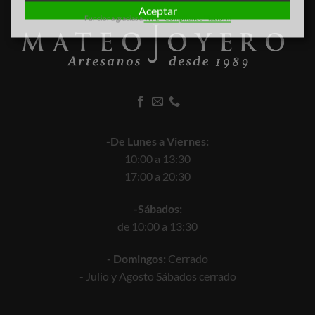
Aceptar
Funciona gracias a
WPLP Compliance Platform
-De Lunes a Viernes:
10:00 a 13:30
17:00 a 20:30
-Sábados:
de 10:00 a 13:30
- Domingos:
Cerrado
- Julio y Agosto Sábados cerrado