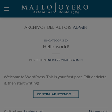
Saltar
al
contenido
ARCHIVOS DEL AUTOR:
ADMIN
UNCATEGORIZED
Hello world!
POSTED ON
ENERO 25, 2023
BY
ADMIN
Welcome to WordPress. This is your first post. Edit or delete
it, then start writing!
CONTINUAR LEYENDO
→
Publicado en
Uncategorized
1
Comentario